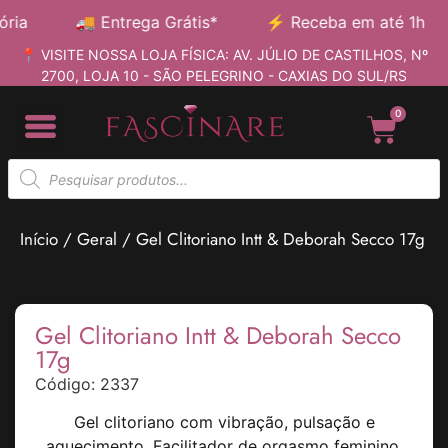
🚚
Entrega Grátis*
⚡
Receba em até 1h
📍 VISITE NOSSA LOJA FÍSICA: AV. JÚLIO DE CASTILHOS, Nº
2700, LOJA 10 - SÃO PELEGRINO - CAXIAS DO SUL/RS
0
Início
/
Geral
/ Gel Clitoriano Intt & Deborah Secco 17g
Gel Clitoriano Intt & Deborah Secco
17g
Código: 2337
Gel clitoriano com vibração, pulsação e
aquecimento. Facilitador de orgasmo feminino,