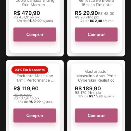
Dupla Camada Sliding
Refrescante Menta
Skin Marrom -
15ml La Pimienta
23.4x4.7 cm
R$
479,90
R$
29,90
R$
48,00
R$
431,91
no pix
R$
26,91
no pix
12x de
R$
39,99
s/juros
12x de
R$
2,49
s/juros
Comprar
Comprar
23% Em Desconto
Super Macho Gel
Masturbador
Excitante Masculino
Masculino Ânus Pênis
17ml: Performance e
Cyberskin Realístico
Prazer Imediato com
R$
119,90
R$
189,90
Ginseng, Catuaba e
R$
170,91
no pix
Arginina - Intt
R$
154,90
12x de
R$
15,83
s/juros
R$
107,91
no pix
12x de
R$
9,99
s/juros
Comprar
Comprar