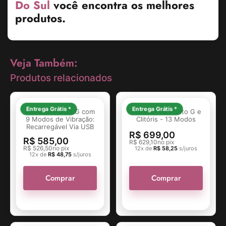
Do Sul
você encontra os melhores
produtos.
Veja Também:
Produtos relacionados
Entrega Grátis *
Entrega Grátis *
Vibrador Ponto G com
Vibrador de Ponto G e
9 Modos de Vibração:
Clitóris - 13 Modos
Recarregável Via USB
R$
699,00
R$
585,00
R$
629,10
no pix
R$
526,50
no pix
12x de
R$
58,25
s/juros
12x de
R$
48,75
s/juros
Comprar
Comprar