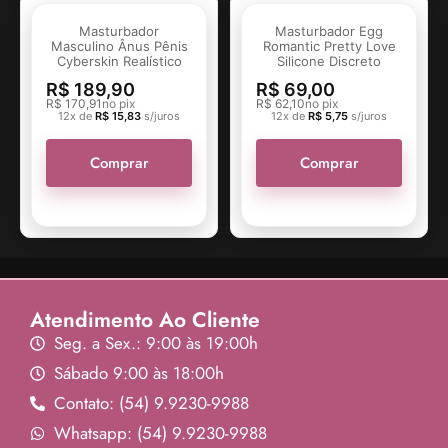
Masturbador
Masturbador Egg
Masculino Ânus Pênis
Romantic Pretty Love
Cyberskin Realístico
Silicone Discreto
R$
189,90
R$
69,00
R$
170,91
no pix
R$
62,10
no pix
12x de
R$
15,83
s/juros
12x de
R$
5,75
s/juros
Comprar
Comprar
Atendimento Ao Cliente
Seg. a Sex.: 9:00 às 19:00h
Sábado 9:00 às 18:00h
Contato: (54) 9.9230-9988
Whatsapp: (54) 9.9230-9988