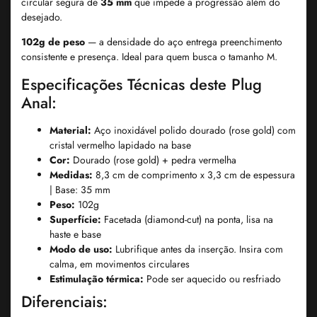
circular segura de
35 mm
que impede a progressão além do
desejado.
102g de peso
— a densidade do aço entrega preenchimento
consistente e presença. Ideal para quem busca o tamanho M.
Especificações Técnicas deste Plug
Anal:
Material:
Aço inoxidável polido dourado (rose gold) com
cristal vermelho lapidado na base
Cor:
Dourado (rose gold) + pedra vermelha
Medidas:
8,3 cm de comprimento x 3,3 cm de espessura
| Base: 35 mm
Peso:
102g
Superfície:
Facetada (diamond-cut) na ponta, lisa na
haste e base
Modo de uso:
Lubrifique antes da inserção. Insira com
calma, em movimentos circulares
Estimulação térmica:
Pode ser aquecido ou resfriado
Diferenciais: