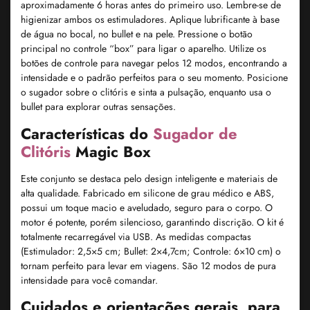
aproximadamente 6 horas antes do primeiro uso. Lembre-se de
higienizar ambos os estimuladores. Aplique lubrificante à base
de água no bocal, no bullet e na pele. Pressione o botão
principal no controle “box” para ligar o aparelho. Utilize os
botões de controle para navegar pelos 12 modos, encontrando a
intensidade e o padrão perfeitos para o seu momento. Posicione
o sugador sobre o clitóris e sinta a pulsação, enquanto usa o
bullet para explorar outras sensações.
Características do
Sugador de
Clitóris
Magic Box
Este conjunto se destaca pelo design inteligente e materiais de
alta qualidade. Fabricado em silicone de grau médico e ABS,
possui um toque macio e aveludado, seguro para o corpo. O
motor é potente, porém silencioso, garantindo discrição. O kit é
totalmente recarregável via USB. As medidas compactas
(Estimulador: 2,5×5 cm; Bullet: 2×4,7cm; Controle: 6×10 cm) o
tornam perfeito para levar em viagens. São 12 modos de pura
intensidade para você comandar.
Cuidados e orientações gerais, para