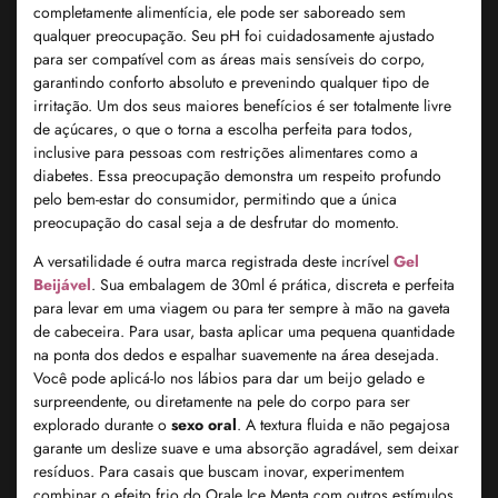
completamente alimentícia, ele pode ser saboreado sem
qualquer preocupação. Seu pH foi cuidadosamente ajustado
para ser compatível com as áreas mais sensíveis do corpo,
garantindo conforto absoluto e prevenindo qualquer tipo de
irritação. Um dos seus maiores benefícios é ser totalmente livre
de açúcares, o que o torna a escolha perfeita para todos,
inclusive para pessoas com restrições alimentares como a
diabetes. Essa preocupação demonstra um respeito profundo
pelo bem-estar do consumidor, permitindo que a única
preocupação do casal seja a de desfrutar do momento.
A versatilidade é outra marca registrada deste incrível
Gel
Beijáve
l
. Sua embalagem de 30ml é prática, discreta e perfeita
para levar em uma viagem ou para ter sempre à mão na gaveta
de cabeceira. Para usar, basta aplicar uma pequena quantidade
na ponta dos dedos e espalhar suavemente na área desejada.
Você pode aplicá-lo nos lábios para dar um beijo gelado e
surpreendente, ou diretamente na pele do corpo para ser
explorado durante o
sexo oral
. A textura fluida e não pegajosa
garante um deslize suave e uma absorção agradável, sem deixar
resíduos. Para casais que buscam inovar, experimentem
combinar o efeito frio do Orale Ice Menta com outros estímulos,