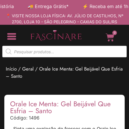
ória
🚚
Entrega Grátis*
⚡
Receba em até 1h
📍 VISITE NOSSA LOJA FÍSICA: AV. JÚLIO DE CASTILHOS, Nº
2700, LOJA 10 - SÃO PELEGRINO - CAXIAS DO SUL/RS
0
Início
/
Geral
/ Orale Ice Menta: Gel Beijável Que Esfria
– Santo
Orale Ice Menta: Gel Beijável Que
Esfria – Santo
Código: 1496
Sinta uma explosão de frescor com o Orale Ice