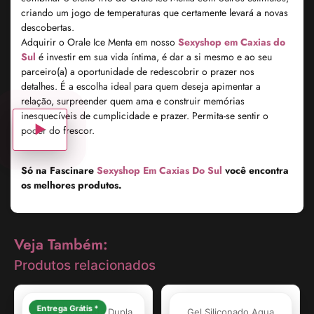
criando um jogo de temperaturas que certamente levará a novas
descobertas.
Adquirir o Orale Ice Menta em nosso
Sexyshop em Caxias do
Sul
é investir em sua vida íntima, é dar a si mesmo e ao seu
parceiro(a) a oportunidade de redescobrir o prazer nos
detalhes. É a escolha ideal para quem deseja apimentar a
relação, surpreender quem ama e construir memórias
inesquecíveis de cumplicidade e prazer. Permita-se sentir o
poder do frescor.
▶
Só na Fascinare
Sexyshop Em Caxias Do Sul
você encontra
os melhores produtos.
Veja Também:
Produtos relacionados
Entrega Grátis *
Pênis com Cinta Dupla
Gel Siliconado Aqua