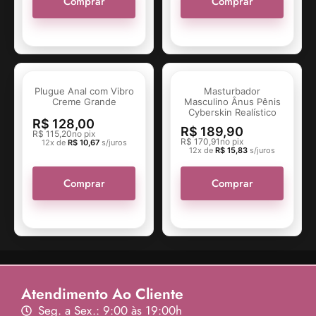
Comprar
Comprar
Plugue Anal com Vibro
Masturbador
Creme Grande
Masculino Ânus Pênis
Cyberskin Realístico
R$
128,00
R$
189,90
R$
115,20
no pix
R$
170,91
no pix
12x de
R$
10,67
s/juros
12x de
R$
15,83
s/juros
Comprar
Comprar
Atendimento Ao Cliente
Seg. a Sex.: 9:00 às 19:00h