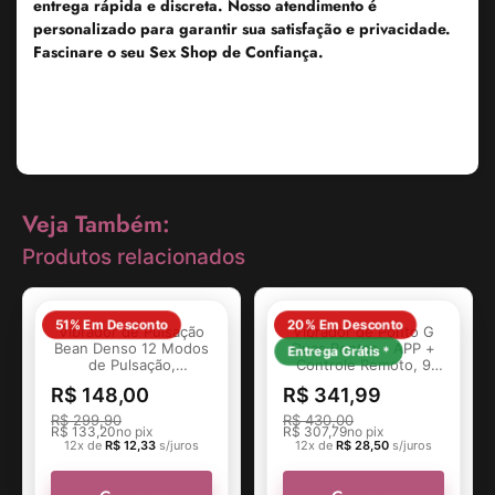
entrega rápida e discreta. Nosso atendimento é
personalizado para garantir sua satisfação e privacidade.
Fascinare o seu Sex Shop de Confiança.
Veja Também:
Produtos relacionados
51% Em Desconto
20% Em Desconto
Vibrador de Pulsação
Vibrador de Ponto G
Bean Denso 12 Modos
Duas Pontas - APP +
Entrega Grátis *
de Pulsação,
Controle Remoto, 9
Ergonômico e
Modos, Silicone,
R$
148,00
R$
341,99
Resistente à Água
Recarregável -
Fascinare
R$
299,90
R$
430,00
R$
133,20
no pix
R$
307,79
no pix
12x de
R$
12,33
s/juros
12x de
R$
28,50
s/juros